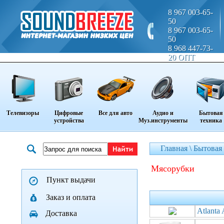
8 967 003-65-
50
8 967 003-65-
50
8 968 447-73-
20 ОПТ
Телевизоры
Цифровые
Все для авто
Аудио и
Бытовая
устройства
Муз.инструменты
техника
Главная \
Бытовая 
мясорубки
Пункт выдачи
Заказ и оплата
Atlant
Доставка