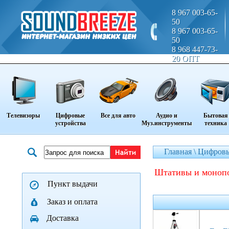
8 967 003-65-
50
8 967 003-65-
50
8 968 447-73-
20 ОПТ
Телевизоры
Цифровые
Все для авто
Аудио и
Бытовая
устройства
Муз.инструменты
техника
Главная \
Цифровы
штативы и моноп
Пункт выдачи
Заказ и оплата
Доставка